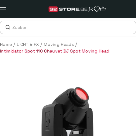
Meteen
naar
de
content
/
/
/
Home
LICHT & FX
Moving Heads
Intimidator Spot 110 Chauvet DJ Spot Moving Head