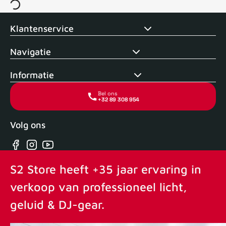
Voor 15uur besteld, zelfde dag verstuurd
Echte winkel
+35 j
Klantenservice
Navigatie
Informatie
Bel ons
+32 89 308 954
Volg ons
Facebook
Instagram
YouTube
S2 Store heeft +35 jaar ervaring in
verkoop van professioneel licht,
geluid & DJ-gear.