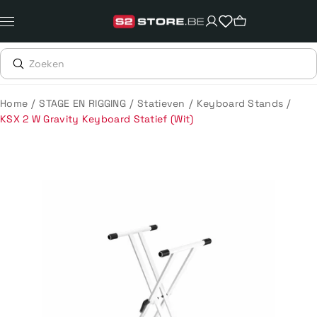
Meteen
naar
de
content
/
/
/
/
Home
STAGE EN RIGGING
Statieven
Keyboard Stands
KSX 2 W Gravity Keyboard Statief (Wit)