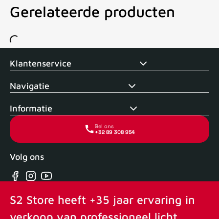
Gerelateerde producten
Voor 15uur besteld, zelfde dag verstuurd
Echte winkel
+35 j
Klantenservice
Navigatie
Informatie
Bel ons
+32 89 308 954
Volg ons
Facebook
Instagram
YouTube
S2 Store heeft +35 jaar ervaring in
verkoop van professioneel licht,