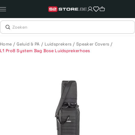
Meteen
naar
de
content
/
/
/
/
Home
Geluid & PA
Luidsprekers
Speaker Covers
L1 Pro8 System Bag Bose Luidsprekerhoes