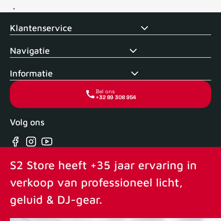
Voor 15uur besteld, zelfde dag verstuurd
Echte winkel
+35 j
Klantenservice
Navigatie
Informatie
Bel ons
+32 89 308 954
Volg ons
Facebook
Instagram
YouTube
S2 Store heeft +35 jaar ervaring in
verkoop van professioneel licht,
geluid & DJ-gear.