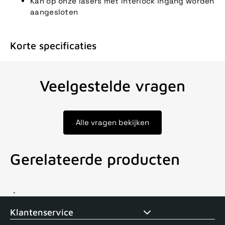
Kan op onze lasers met interlock ingang worden
aangesloten
Korte specificaties
Veelgestelde vragen
Alle vragen bekijken
Gerelateerde producten
Voor 15uur besteld, zelfde dag verstuurd
Echte winkel
+35 j
Klantenservice