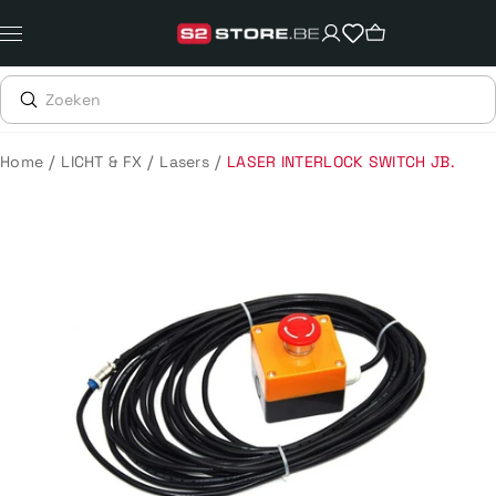
Meteen
naar
de
content
/
/
/
Home
LICHT & FX
Lasers
LASER INTERLOCK SWITCH JB.