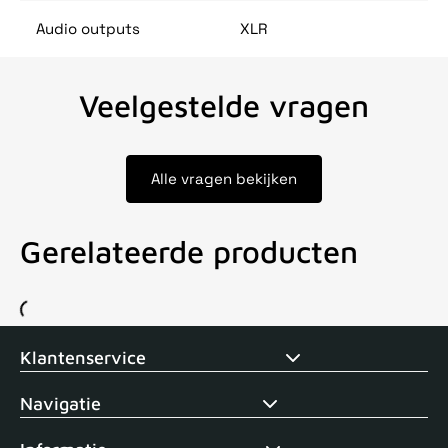
Audio outputs
XLR
Veelgestelde vragen
Alle vragen bekijken
Gerelateerde producten
Voor 15uur besteld, zelfde dag verstuurd
Echte winkel
+35 j
Klantenservice
Navigatie