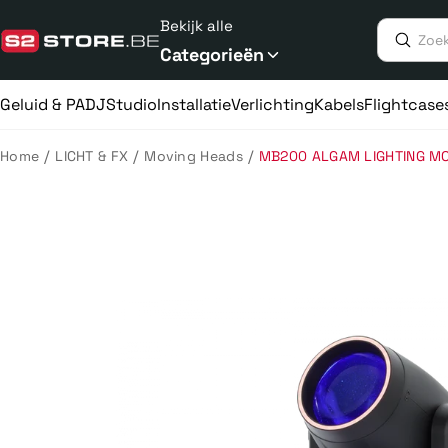
Meteen
Bekijk alle
naar
de
Categorieën
content
Geluid & PA
DJ
Studio
Installatie
Verlichting
Kabels
Flightcase
/
/
/
Home
LICHT & FX
Moving Heads
MB200 ALGAM LIGHTING M