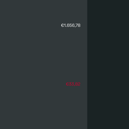
€1.656,78
€33,82