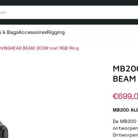
s & Bags
Accessoires
Rigging
OVINGHEAD BEAM 200W met RGB Ring
MB20
BEAM 
Norma
€699,
prijs
MB200 ALG
De MB200 
ontworpen 
Ontworpen 