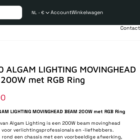
Account
Winkelwagen
NL - €
Verzend
taalwijziging
Contact
0 ALGAM LIGHTING MOVINGHEAD
200W met RGB Ring
le
00
AM LIGHTING MOVINGHEAD BEAM 200W met RGB Ring
van Algam Lighting is een 200W beam movinghead
voor verlichtingsprofessionals en -liefhebbers.
rond een chassis met een voorbeeldige afwerking,