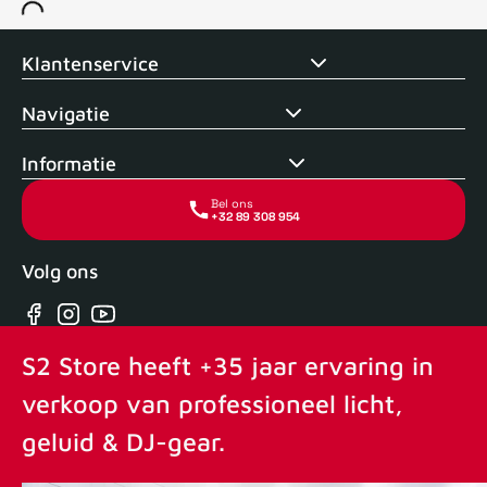
Voor 15uur besteld, zelfde dag verstuurd
Echte winkel
+35 j
Klantenservice
Navigatie
Informatie
Bel ons
+32 89 308 954
Volg ons
Facebook
Instagram
YouTube
S2 Store heeft +35 jaar ervaring in
verkoop van professioneel licht,
geluid & DJ-gear.