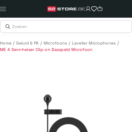
Meteen
naar
de
content
/
/
/
/
Home
Geluid & PA
Microfoons
Lavelier Microphones
ME 4 Sennheiser Clip-on Dasspeld Microfoon