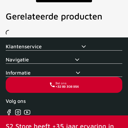
Gerelateerde producten
Voor 15uur besteld, zelfde dag verstuurd
Echte winkel
+35 j
Klantenservice
Navigatie
Informatie
Bel ons
+32 89 308 954
Volg ons
Facebook
Instagram
YouTube
S2 Store heeft +35 jaar ervaring in