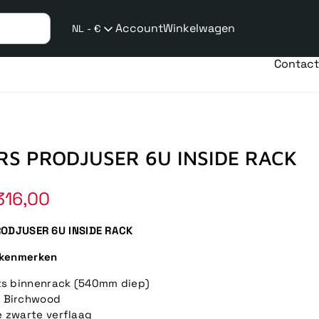
Account
Winkelwagen
NL - €
Verzend
taalwijziging
Contact
RS PRODJUSER 6U INSIDE RACK
316,00
RODJUSER 6U INSIDE RACK
kenmerken
ts binnenrack (540mm diep)
 Birchwood
 zwarte verflaag