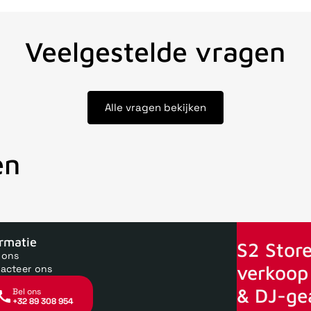
Veelgestelde vragen
Alle vragen bekijken
en
oor 15uur besteld, zelfde dag verstuurd
Echte winkel
+35 jaar 
ormatie
S2 Store
 ons
verkoop 
acteer ons
& DJ-ge
Bel ons
+32 89 308 954