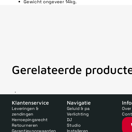
Gewicht ongeveer 14kg.
Gerelateerde product
V
Klantenservice
Navigatie
Inf
Leveringen &
Geluid & pa
Over
zendingen
Verlichting
Cont
Herroepingsrecht
DJ
Retourneren
Studio
Garantievoorwaarden
Installeren