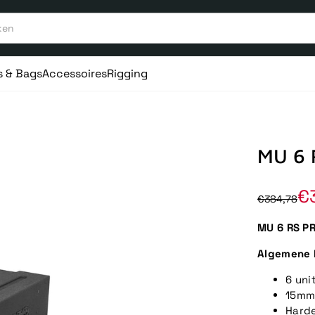
s & Bags
Accessoires
Rigging
MU 6 
€
€384,78
MU 6 RS P
Algemene 
6 uni
15mm
Harde