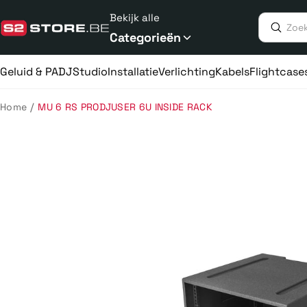
Meteen
Bekijk alle
naar
de
Categorieën
content
Geluid & PA
DJ
Studio
Installatie
Verlichting
Kabels
Flightcase
/
Home
MU 6 RS PRODJUSER 6U INSIDE RACK