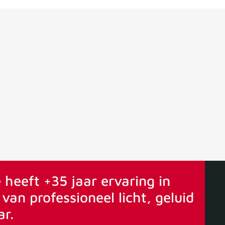
ervaring
Vanaf 75€ gratis verstuurd
 heeft +35 jaar ervaring in
van professioneel licht, geluid
ar.