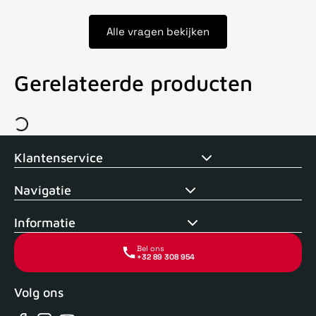
Alle vragen bekijken
Gerelateerde producten
Voor 15uur besteld, zelfde dag verstuurd
Echte winkel
+35 j
Klantenservice
Navigatie
Informatie
Bel ons
+32 89 308 954
Volg ons