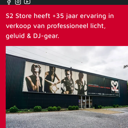
Facebook
Instagram
YouTube
S2 Store heeft +35 jaar ervaring in
verkoop van professioneel licht,
geluid & DJ-gear.