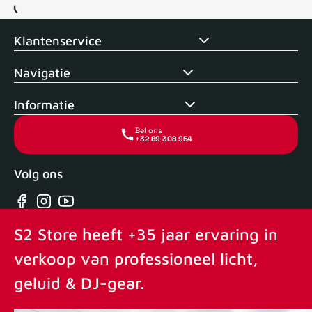
Voor 15uur besteld, zelfde dag verstuurd
Echte winkel
+35 j
Klantenservice
Navigatie
Informatie
Bel ons
+32 89 308 954
Volg ons
Facebook
Instagram
YouTube
S2 Store heeft +35 jaar ervaring in
verkoop van professioneel licht,
geluid & DJ-gear.