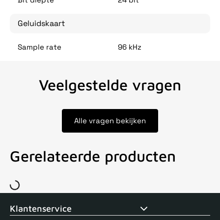
Geluidskaart
Sample rate
96 kHz
Veelgestelde vragen
Alle vragen bekijken
Gerelateerde producten
Voor 15uur besteld, zelfde dag verstuurd
Echte winkel
+35 j
Klantenservice