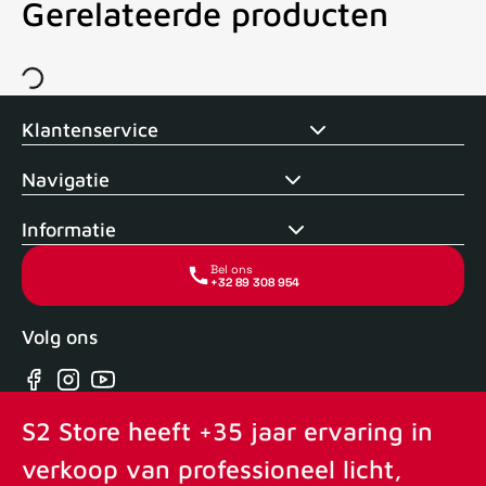
Gerelateerde producten
Voor 15uur besteld, zelfde dag verstuurd
Echte winkel
+35 j
Klantenservice
Navigatie
Informatie
Bel ons
+32 89 308 954
Volg ons
Facebook
Instagram
YouTube
S2 Store heeft +35 jaar ervaring in
verkoop van professioneel licht,