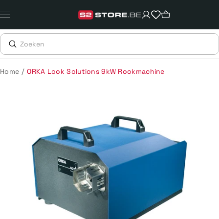
Meteen
naar
de
content
/
Home
ORKA Look Solutions 9kW Rookmachine