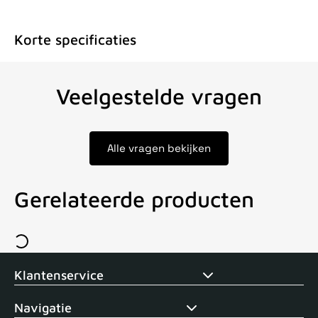
Korte specificaties
Veelgestelde vragen
Alle vragen bekijken
Gerelateerde producten
Voor 15uur besteld, zelfde dag verstuurd
Echte winkel
+35 j
Klantenservice
Navigatie