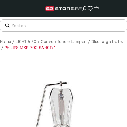
Meteen
naar
de
content
/
/
/
Home
LICHT & FX
Conventionele Lampen
Discharge bulbs
/
PHILIPS MSR 700 SA 1CT/4