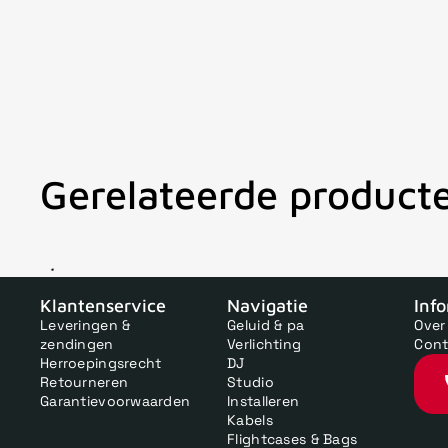
Gerelateerde product
V
Klantenservice
Navigatie
Inf
Leveringen &
Geluid & pa
Over
zendingen
Verlichting
Cont
Herroepingsrecht
DJ
Retourneren
Studio
Garantievoorwaarden
Installeren
Kabels
Flightcases & Bags