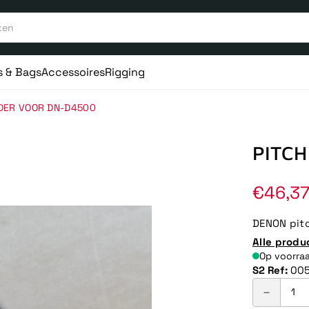
s & Bags
Accessoires
Rigging
ADER VOOR DN-D4500
PITCH
Norma
€46,3
prijs
DENON pitc
Alle produ
Op voorra
S2 Ref:
00