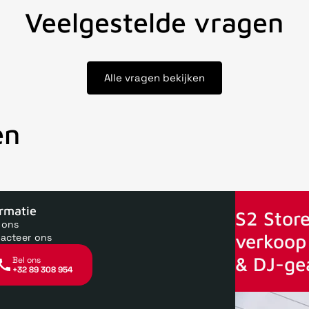
Veelgestelde vragen
Alle vragen bekijken
en
oor 15uur besteld, zelfde dag verstuurd
Echte winkel
+35 jaar 
ormatie
S2 Store
 ons
verkoop 
acteer ons
& DJ-ge
Bel ons
+32 89 308 954