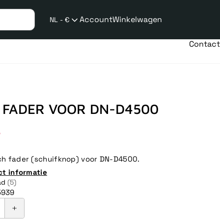
Account
Winkelwagen
NL - €
Verzend
taalwijziging
Contact
 FADER VOOR DN-D4500
le
7
h fader (schuifknop) voor DN-D4500.
ct informatie
ad
(5)
5939