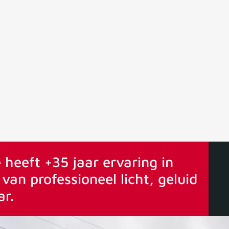
ervaring
Vanaf 75€ gratis verstuurd
 heeft +35 jaar ervaring in
van professioneel licht, geluid
ar.