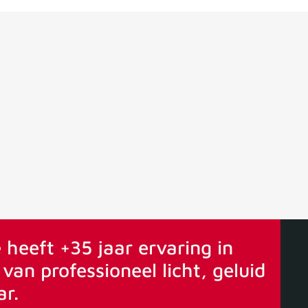
ervaring
Vanaf 75€ gratis verstuurd
 heeft +35 jaar ervaring in
van professioneel licht, geluid
ar.