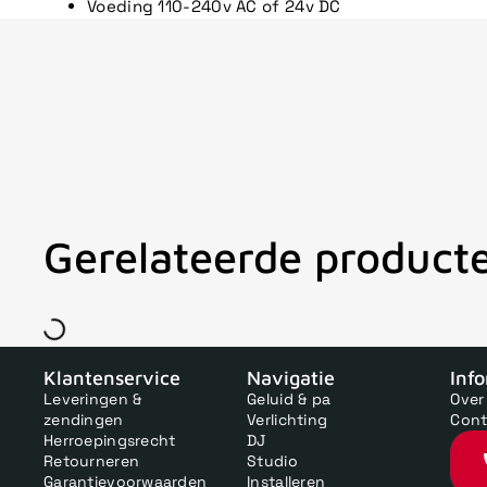
Voeding 110-240v AC of 24v DC
Gerelateerde product
V
Klantenservice
Navigatie
Inf
Leveringen &
Geluid & pa
Over
zendingen
Verlichting
Cont
Herroepingsrecht
DJ
Retourneren
Studio
Garantievoorwaarden
Installeren