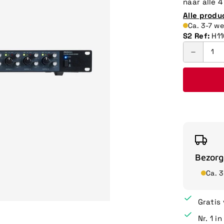
naar alle 
Alle produ
Ca. 3-7 w
S2 Ref:
H11
Bezorg
Ca. 
Gratis
Nr. 1 i