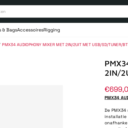
s & Bags
Accessoires
Rigging
/
PMX34 AUDIOPHONY MIXER MET 2IN/2UIT MET USB/SD/TUNER/BT
PMX3
2IN/2
Norma
€699,
prijs
PMX34 AUD
De PMX34 m
installati
onafhankel