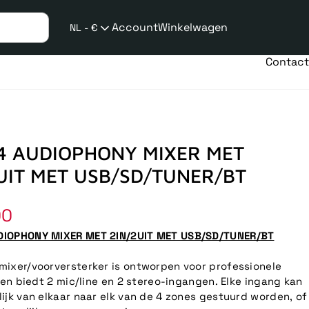
Account
Winkelwagen
NL - €
Verzend
taalwijziging
Contact
4 AUDIOPHONY MIXER MET
UIT MET USB/SD/TUNER/BT
le
00
IOPHONY MIXER MET 2IN/2UIT MET USB/SD/TUNER/BT
ixer/voorversterker is ontworpen voor professionele
e en biedt 2 mic/line en 2 stereo-ingangen. Elke ingang kan
ijk van elkaar naar elk van de 4 zones gestuurd worden, of