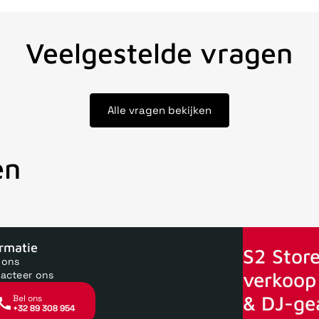
Veelgestelde vragen
Alle vragen bekijken
en
oor 15uur besteld, zelfde dag verstuurd
Echte winkel
+35 jaar 
ormatie
S2 Store
 ons
verkoop 
acteer ons
& DJ-ge
Bel ons
+32 89 308 954