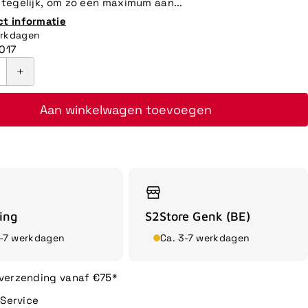
4 tegelijk, om zo een maximum aan...
ct informatie
erkdagen
017
Aan winkelwagen toevoegen
ing
S2Store Genk (BE)
3-7 werkdagen
Ca. 3-7 werkdagen
 verzending vanaf €75*
n Service