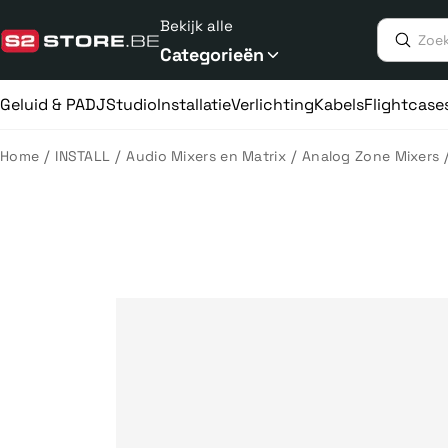
Meteen
Bekijk alle
naar
de
Categorieën
content
Geluid & PA
DJ
Studio
Installatie
Verlichting
Kabels
Flightcase
/
/
/
Home
INSTALL
Audio Mixers en Matrix
Analog Zone Mixers