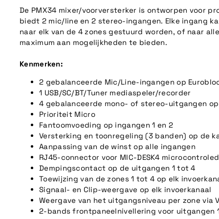
De PMX34 mixer/voorversterker is ontworpen voor prof
biedt 2 mic/line en 2 stereo-ingangen. Elke ingang ka
naar elk van de 4 zones gestuurd worden, of naar alle
maximum aan mogelijkheden te bieden.
Kenmerken:
2 gebalanceerde Mic/Line-ingangen op Euroblo
1 USB/SC/BT/Tuner mediaspeler/recorder
4 gebalanceerde mono- of stereo-uitgangen op
Prioriteit Micro
Fantoomvoeding op ingangen 1 en 2
Versterking en toonregeling (3 banden) op de ka
Aanpassing van de winst op alle ingangen
RJ45-connector voor MIC-DESK4 microcontrole
Dempingscontact op de uitgangen 1 tot 4
Toewijzing van de zones 1 tot 4 op elk invoerkan
Signaal- en Clip-weergave op elk invoerkanaal
Weergave van het uitgangsniveau per zone via 
2-bands frontpaneelnivellering voor uitgangen 1