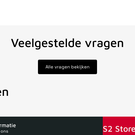
Veelgestelde vragen
Alle vragen bekijken
en
oor 15uur besteld, zelfde dag verstuurd
Echte winkel
+35 jaar 
ormatie
S2 Store
 ons