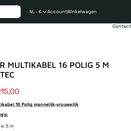
Account
Winkelwagen
NL - €
Verzend
taalwijziging
Contact
 MULTIKABEL 16 POLIG 5 M
TEC
15,00
ikabel 16 Polig mannelijk-vrouwelijk
IES:
e: 5 m