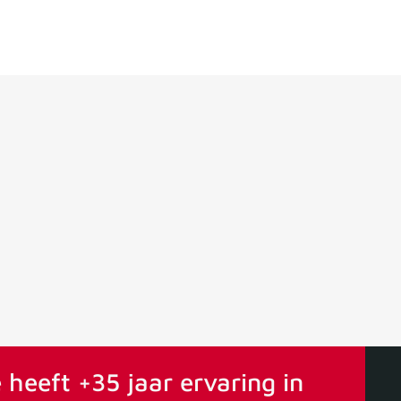
ervaring
Vanaf 75€ gratis verstuurd
 heeft +35 jaar ervaring in