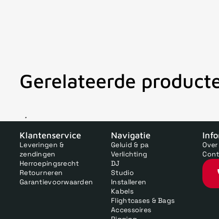
Gerelateerde product
V
Klantenservice
Navigatie
Inf
Leveringen &
Geluid & pa
Over
zendingen
Verlichting
Cont
Herroepingsrecht
DJ
Retourneren
Studio
Garantievoorwaarden
Installeren
Kabels
Flightcases & Bags
Accessoires
Rigging