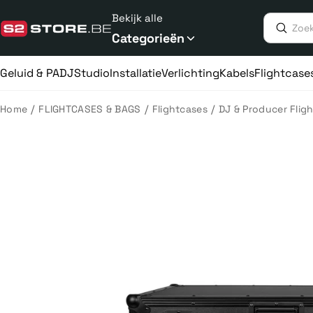
Meteen
Bekijk alle
naar
de
Categorieën
content
Geluid & PA
DJ
Studio
Installatie
Verlichting
Kabels
Flightcase
/
/
/
Home
FLIGHTCASES & BAGS
Flightcases
DJ & Producer Flig