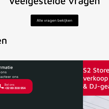
Veelgestelde vragen
Alle vragen bekijken
en
oor 15uur besteld, zelfde dag verstuurd
Echte winkel
+35 jaar 
ormatie
S2 Store
 ons
verkoop 
acteer ons
& DJ-ge
Bel ons
+32 89 308 954