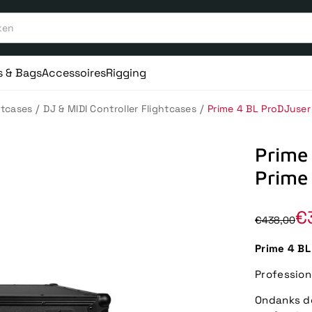
s & Bags
Accessoires
Rigging
/
/
htcases
DJ & MIDI Controller Flightcases
Prime 4 BL ProDJuser 
Prime 
Prime
€
€438,00
Prime 4 BL
Profession
Ondanks de