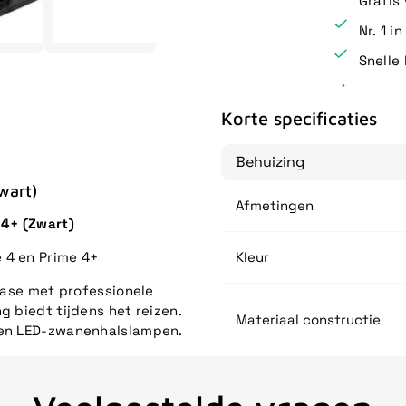
Gratis
Nr. 1 i
Snelle 
Korte specificaties
Behuizing
wart)
Afmetingen
 4+ (Zwart)
 4 en Prime 4+
Kleur
tcase met professionele
g biedt tijdens het reizen.
Materiaal constructie
s en LED-zwanenhalslampen.