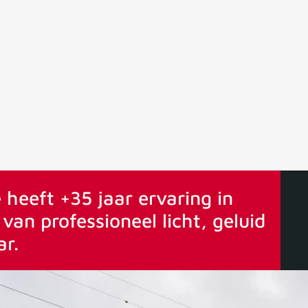
ervaring
Vanaf 75€ gratis verstuurd
 heeft +35 jaar ervaring in
van professioneel licht, geluid
ar.