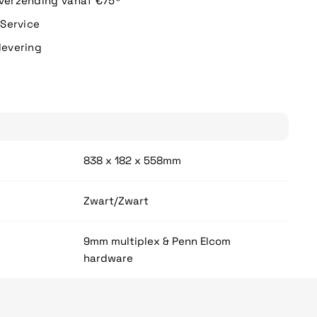
 verzending vanaf €75*
n Service
levering
838 x 182 x 558mm
Zwart/Zwart
9mm multiplex & Penn Elcom
hardware