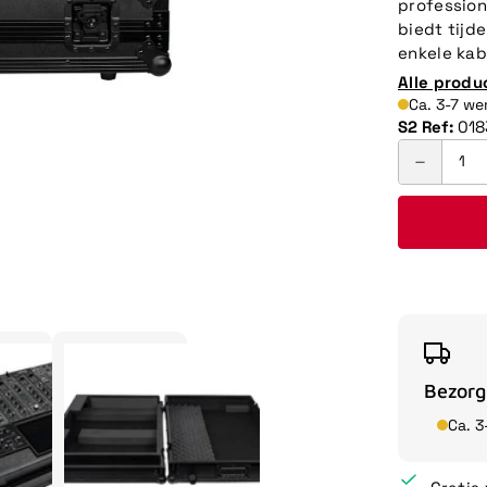
profession
biedt tijd
enkele ka
Alle produ
Ca. 3-7 w
S2 Ref:
018
Bezorg
Ca. 