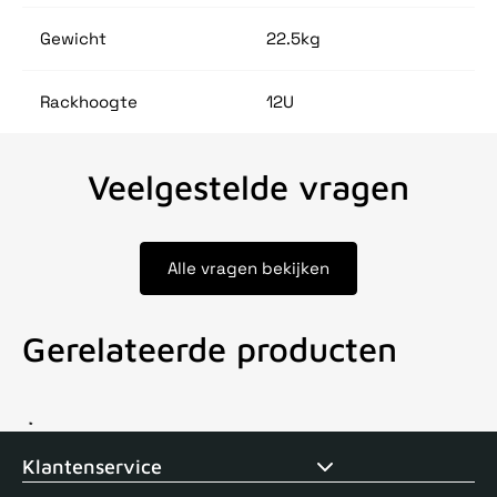
Gewicht
22.5kg
Rackhoogte
12U
Veelgestelde vragen
Alle vragen bekijken
Gerelateerde producten
Voor 15uur besteld, zelfde dag verstuurd
Echte winkel
+35 j
Klantenservice