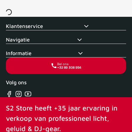
Voor 15uur besteld, zelfde dag verstuurd
Echte winkel
+35 j
Klantenservice
Navigatie
Informatie
Bel ons
+32 89 308 954
Volg ons
Facebook
Instagram
YouTube
S2 Store heeft +35 jaar ervaring in
verkoop van professioneel licht,
geluid & DJ-gear.