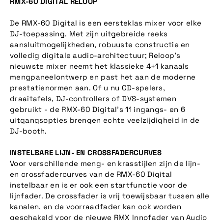
RMX-60 DIGITAL RELOOP
De RMX-60 Digital is een eersteklas mixer voor elke
DJ-toepassing. Met zijn uitgebreide reeks
aansluitmogelijkheden, robuuste constructie en
volledig digitale audio-architectuur; Reloop's
nieuwste mixer neemt het klassieke 4+1 kanaals
mengpaneelontwerp en past het aan de moderne
prestatienormen aan. Of u nu CD-spelers,
draaitafels, DJ-controllers of DVS-systemen
gebruikt - de RMX-60 Digital's 11 ingangs- en 6
uitgangsopties brengen echte veelzijdigheid in de
DJ-booth.
INSTELBARE LIJN- EN CROSSFADERCURVES
Voor verschillende meng- en krasstijlen zijn de lijn-
en crossfadercurves van de RMX-60 Digital
instelbaar en is er ook een startfunctie voor de
lijnfader. De crossfader is vrij toewijsbaar tussen alle
kanalen, en de voorraadfader kan ook worden
geschakeld voor de nieuwe RMX Innofader van Audio