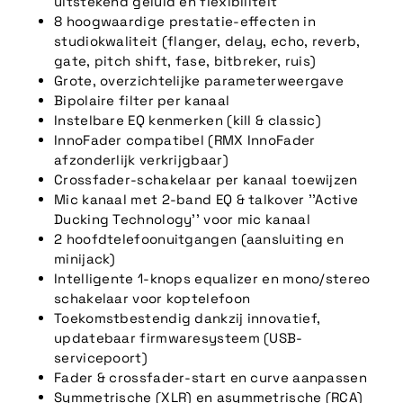
uitstekend geluid en flexibiliteit
8 hoogwaardige prestatie-effecten in
studiokwaliteit (flanger, delay, echo, reverb,
gate, pitch shift, fase, bitbreker, ruis)
Grote, overzichtelijke parameterweergave
Bipolaire filter per kanaal
Instelbare EQ kenmerken (kill & classic)
InnoFader compatibel (RMX InnoFader
afzonderlijk verkrijgbaar)
Crossfader-schakelaar per kanaal toewijzen
Mic kanaal met 2-band EQ & talkover ''Active
Ducking Technology'' voor mic kanaal
2 hoofdtelefoonuitgangen (aansluiting en
minijack)
Intelligente 1-knops equalizer en mono/stereo
schakelaar voor koptelefoon
Toekomstbestendig dankzij innovatief,
updatebaar firmwaresysteem (USB-
servicepoort)
Fader & crossfader-start en curve aanpassen
Symmetrische (XLR) en asymmetrische (RCA)