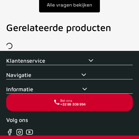
Alle vragen bekijken
Gerelateerde producten
Voor 15uur besteld, zelfde dag verstuurd
Echte winkel
+35 j
Klantenservice
Navigatie
Informatie
Bel ons
+32 89 308 954
Volg ons
Facebook
Instagram
YouTube