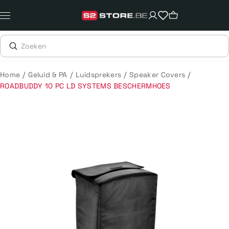
Meteen
naar
de
content
/
/
/
/
Home
Geluid & PA
Luidsprekers
Speaker Covers
ROADBUDDY 10 PC LD SYSTEMS BESCHERMHOES