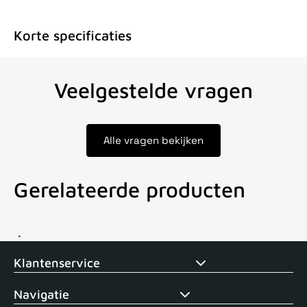
Korte specificaties
Veelgestelde vragen
Alle vragen bekijken
Gerelateerde producten
Voor 15uur besteld, zelfde dag verstuurd
Echte winkel
+35 j
Klantenservice
Navigatie