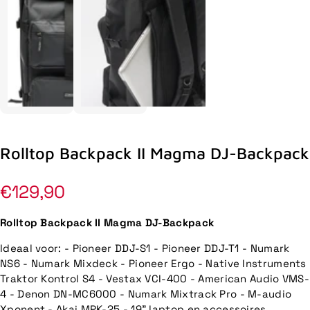
Rolltop Backpack II Magma DJ-Backpack
Normale
€129,90
prijs
Rolltop Backpack II Magma DJ-Backpack
Ideaal voor: - Pioneer DDJ-S1 - Pioneer DDJ-T1 - Numark
NS6 - Numark Mixdeck - Pioneer Ergo - Native Instruments
Traktor Kontrol S4 - Vestax VCI-400 - American Audio VMS-
4 - Denon DN-MC6000 - Numark Mixtrack Pro - M-audio
Xponent - Akai MPK-25 - 19" laptop en accessoires