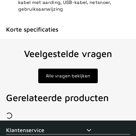
kabel met aarding, USB-kabel, netsnoer,
gebruiksaanwijzing
Korte specificaties
Veelgestelde vragen
Alle vragen bekijken
Gerelateerde producten
Voor 15uur besteld, zelfde dag verstuurd
Echte winkel
+35 j
Klantenservice