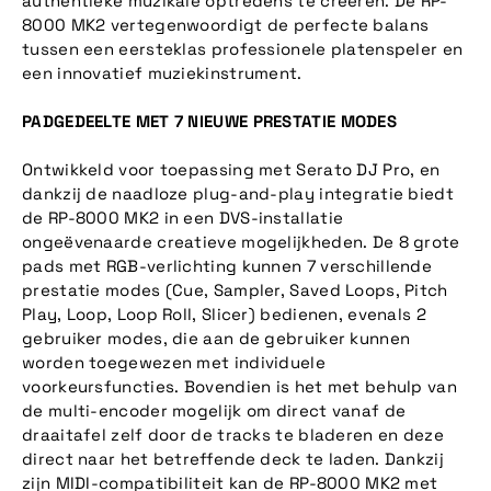
authentieke muzikale optredens te creëren. De RP-
8000 MK2 vertegenwoordigt de perfecte balans
tussen een eersteklas professionele platenspeler en
een innovatief muziekinstrument.
PADGEDEELTE MET 7 NIEUWE PRESTATIE MODES
Ontwikkeld voor toepassing met Serato DJ Pro, en
dankzij de naadloze plug-and-play integratie biedt
de RP-8000 MK2 in een DVS-installatie
ongeëvenaarde creatieve mogelijkheden. De 8 grote
pads met RGB-verlichting kunnen 7 verschillende
prestatie modes (Cue, Sampler, Saved Loops, Pitch
Play, Loop, Loop Roll, Slicer) bedienen, evenals 2
gebruiker modes, die aan de gebruiker kunnen
worden toegewezen met individuele
voorkeursfuncties. Bovendien is het met behulp van
de multi-encoder mogelijk om direct vanaf de
draaitafel zelf door de tracks te bladeren en deze
direct naar het betreffende deck te laden. Dankzij
zijn MIDI-compatibiliteit kan de RP-8000 MK2 met