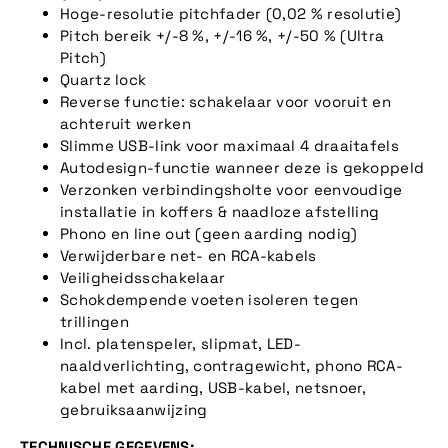
Hoge-resolutie pitchfader (0,02 % resolutie)
Pitch bereik +/-8 %, +/-16 %, +/-50 % (Ultra
Pitch)
Quartz lock
Reverse functie: schakelaar voor vooruit en
achteruit werken
Slimme USB-link voor maximaal 4 draaitafels
Autodesign-functie wanneer deze is gekoppeld
Verzonken verbindingsholte voor eenvoudige
installatie in koffers & naadloze afstelling
Phono en line out (geen aarding nodig)
Verwijderbare net- en RCA-kabels
Veiligheidsschakelaar
Schokdempende voeten isoleren tegen
trillingen
Incl. platenspeler, slipmat, LED-
naaldverlichting, contragewicht, phono RCA-
kabel met aarding, USB-kabel, netsnoer,
gebruiksaanwijzing
TECHNISCHE GEGEVENS: