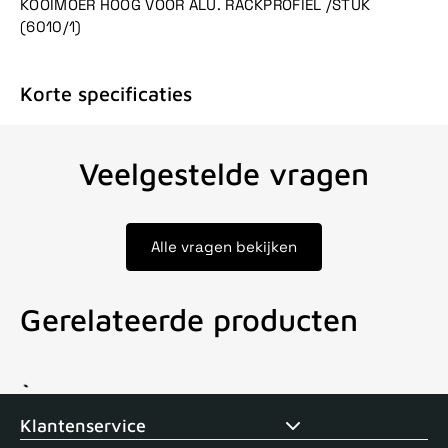
KOOIMOER HOOG VOOR ALU. RACKPROFIEL /STUK
(6010/1)
Korte specificaties
Veelgestelde vragen
Alle vragen bekijken
Gerelateerde producten
Voor 15uur besteld, zelfde dag verstuurd
Echte winkel
+35 j
Klantenservice