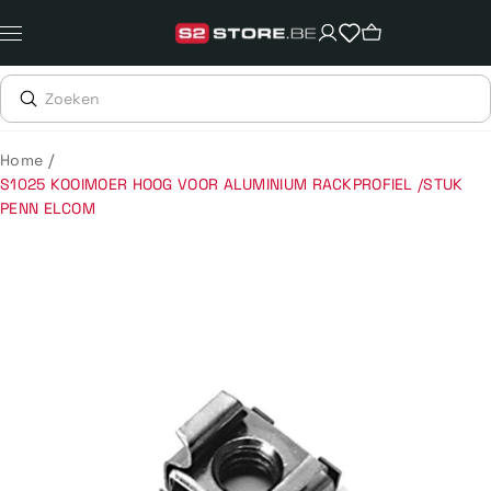
Meteen
naar
de
content
/
Home
S1025 KOOIMOER HOOG VOOR ALUMINIUM RACKPROFIEL /STUK
PENN ELCOM