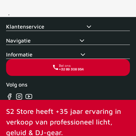
Voor 15uur besteld, zelfde dag verstuurd
Echte winkel
+35 j
Klantenservice
Navigatie
Informatie
Bel ons
+32 89 308 954
Volg ons
Facebook
Instagram
YouTube
S2 Store heeft +35 jaar ervaring in
verkoop van professioneel licht,
geluid & DJ-gear.