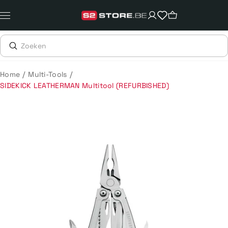
Meteen
naar
de
content
/
/
Home
Multi-Tools
SIDEKICK LEATHERMAN Multitool (REFURBISHED)