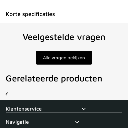
Korte specificaties
Veelgestelde vragen
Alle vragen bekijken
Gerelateerde producten
Voor 15uur besteld, zelfde dag verstuurd
Echte winkel
+35 j
Klantenservice
Navigatie