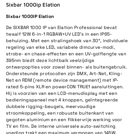
Sixbar 1000ip Elation
Sixbar 1000IP Elation
De SIXBAR 1000 IP van Elation Professional bevat
twaalf 12W 6-in-1 RGBAW+UV LED's in een IP65-
behuizing. Met een stralingshoek van 30°, individuele
regeling van elke LED, variabele dimcurve-modi,
strobe- en chase-effecten en een UV-golflengte van
395nm biedt deze lichtbalk veelzijdige
ontwerpopties voor zowel binnen- als buitengebruik.
Ondersteunde protocollen zijn DMX, Art-Net, Kling-
Net en RDM (remote device management) met IP-
rated 5-pins XLR en powerCON TRUE1 aansluitingen.
Hij is voorzien van een LCD-menudisplay met een
bedieningspaneel met 4 knoppen, geïntegreerde
dubbele rigging-beugels, meervoudige
stroomkoppeling, een robuuste buitenkant van
gegoten aluminium en een flikkervrije werking voor
TV en film. De interne universele auto-switching
voeding trekt een maximum vermogen van 145W.