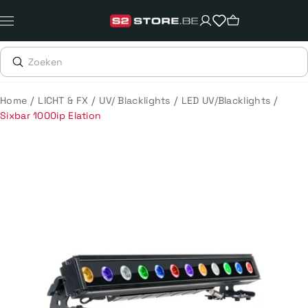
Meteen
naar
de
content
/
/
/
/
Home
LICHT & FX
UV/ Blacklights
LED UV/Blacklights
Sixbar 1000ip Elation