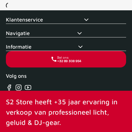
Voor 15uur besteld, zelfde dag verstuurd
Echte winkel
+35 j
Klantenservice
Navigatie
Informatie
Bel ons
+32 89 308 954
Volg ons
Facebook
Instagram
YouTube
S2 Store heeft +35 jaar ervaring in
verkoop van professioneel licht,
geluid & DJ-gear.