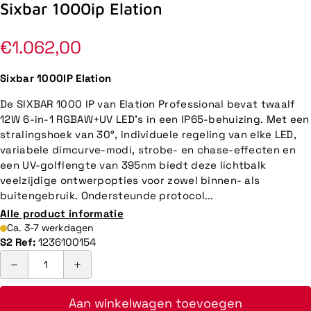
Sixbar 1000ip Elation
Normale
€1.062,00
prijs
Sixbar 1000IP Elation
De SIXBAR 1000 IP van Elation Professional bevat twaalf
12W 6-in-1 RGBAW+UV LED's in een IP65-behuizing. Met een
stralingshoek van 30°, individuele regeling van elke LED,
variabele dimcurve-modi, strobe- en chase-effecten en
een UV-golflengte van 395nm biedt deze lichtbalk
veelzijdige ontwerpopties voor zowel binnen- als
buitengebruik. Ondersteunde protocol...
Alle product informatie
Ca. 3-7 werkdagen
S2 Ref:
1236100154
Aan winkelwagen toevoegen