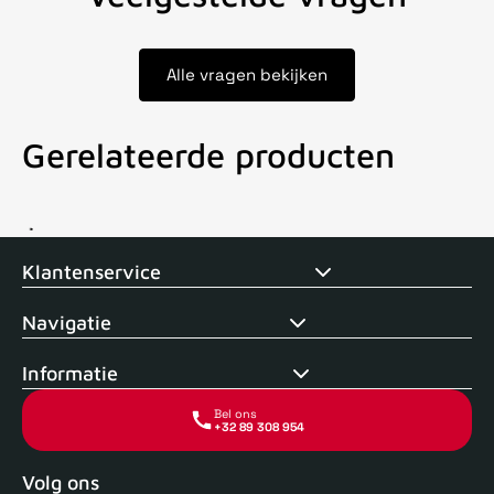
Alle vragen bekijken
Gerelateerde producten
Voor 15uur besteld, zelfde dag verstuurd
Echte winkel
+35 j
Klantenservice
Navigatie
Informatie
Bel ons
+32 89 308 954
Volg ons