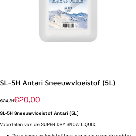
SL-5H Antari Sneeuwvloeistof (5L)
€20,00
€24,81
SL-5H Sneeuwvloeistof Antari (5L)
Voordelen van de SUPER DRY SNOW LIQUID:
Deze sneeuwvloeistof laat erg weinig residu achter