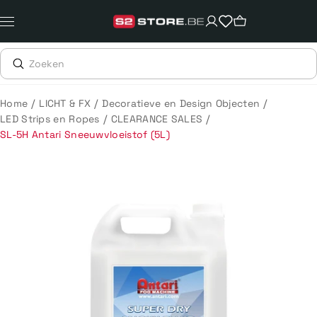
Meteen
naar
de
content
/
/
/
Home
LICHT & FX
Decoratieve en Design Objecten
/
/
LED Strips en Ropes
CLEARANCE SALES
SL-5H Antari Sneeuwvloeistof (5L)