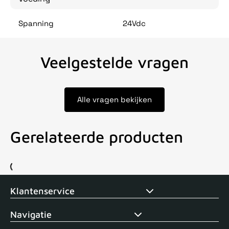
Spanning
24Vdc
Veelgestelde vragen
Alle vragen bekijken
Gerelateerde producten
Voor 15uur besteld, zelfde dag verstuurd
Echte winkel
+35 j
Klantenservice
Navigatie