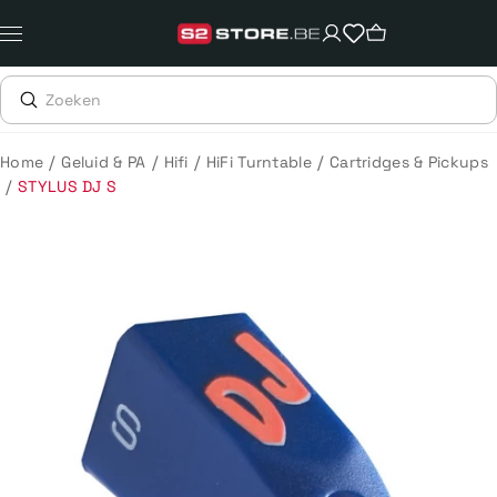
Meteen
naar
de
content
/
/
/
/
Home
Geluid & PA
Hifi
HiFi Turntable
Cartridges & Pickups
/
STYLUS DJ S