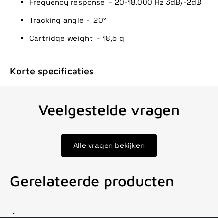
Frequency response - 20-18.000 Hz 3dB/-2dB
Tracking angle - 20°
Cartridge weight - 18,5 g
Korte specificaties
Veelgestelde vragen
Alle vragen bekijken
Gerelateerde producten
Voor 15uur besteld, zelfde dag verstuurd
Echte winkel
+35 j