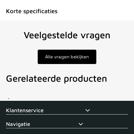
Korte specificaties
Veelgestelde vragen
Alle vragen bekijken
Gerelateerde producten
Voor 15uur besteld, zelfde dag verstuurd
Echte winkel
+35 j
Klantenservice
Navigatie