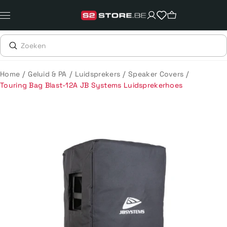
Meteen
naar
de
content
/
/
/
/
Home
Geluid & PA
Luidsprekers
Speaker Covers
Touring Bag Blast-12A JB Systems Luidsprekerhoes