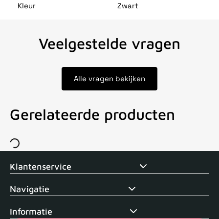
Kleur
Zwart
Veelgestelde vragen
Alle vragen bekijken
Gerelateerde producten
Voor 15uur besteld, zelfde dag verstuurd
Echte winkel
+35 j
Klantenservice
Navigatie
Informatie