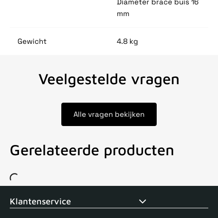
Diameter brace buis 16
mm
Gewicht
4.8 kg
Veelgestelde vragen
Alle vragen bekijken
Gerelateerde producten
Voor 15uur besteld, zelfde dag verstuurd
Echte winkel
+35 j
Klantenservice