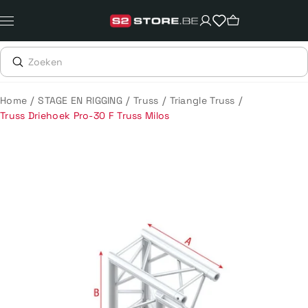
Meteen
naar
de
content
/
/
/
/
Home
STAGE EN RIGGING
Truss
Triangle Truss
Truss Driehoek Pro-30 F Truss Milos