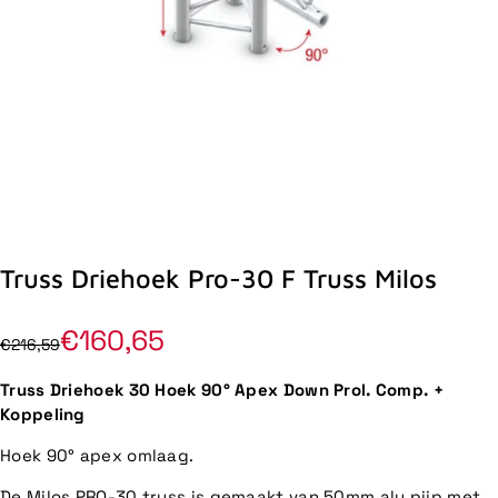
Truss Driehoek Pro-30 F Truss Milos
€160,65
€216,59
Truss Driehoek 30 Hoek 90° Apex Down Prol. Comp. +
Koppeling
Hoek 90° apex omlaag.
De Milos PRO-30 truss is gemaakt van 50mm alu pijp met