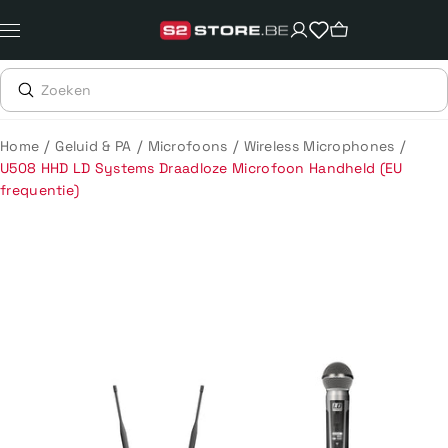
Meteen
naar
de
content
/
/
/
/
Home
Geluid & PA
Microfoons
Wireless Microphones
U508 HHD LD Systems Draadloze Microfoon Handheld (EU
frequentie)