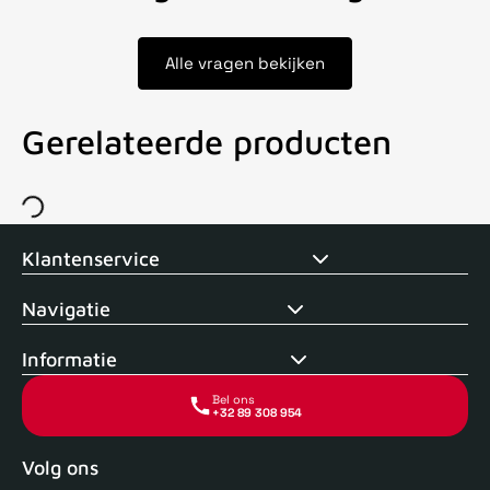
Alle vragen bekijken
Gerelateerde producten
Voor 15uur besteld, zelfde dag verstuurd
Echte winkel
+35 j
Klantenservice
Navigatie
Informatie
Bel ons
+32 89 308 954
Volg ons