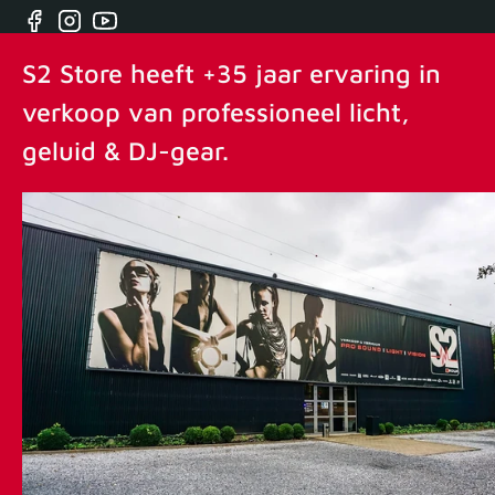
Facebook
Instagram
YouTube
S2 Store heeft +35 jaar ervaring in
verkoop van professioneel licht,
geluid & DJ-gear.