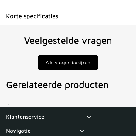
Korte specificaties
Veelgestelde vragen
Alle vragen bekijken
Gerelateerde producten
Voor 15uur besteld, zelfde dag verstuurd
Echte winkel
+35 j
Klantenservice
Navigatie