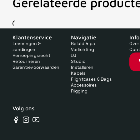
Gerelateerde product
V
Klantenservice
Navigatie
Inf
Leveringen &
Geluid & pa
Over
zendingen
Verlichting
Cont
Herroepingsrecht
DJ
Retourneren
Studio
Garantievoorwaarden
Installeren
Kabels
Flightcases & Bags
Accessoires
Rigging
Volg ons
Facebook
Instagram
YouTube