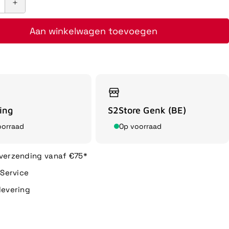
Aan winkelwagen toevoegen
ing
S2Store Genk (BE)
oorraad
Op voorraad
 verzending vanaf €75*
n Service
levering