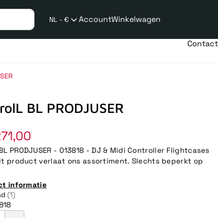
Account
Winkelwagen
NL - €
Verzend
taalwijziging
Contact
USER
rolL BL PRODJUSER
71,00
BL PRODJUSER - 013818 - DJ & Midi Controller Flightcases
it product verlaat ons assortiment. Slechts beperkt op
ct informatie
ad
(1)
818