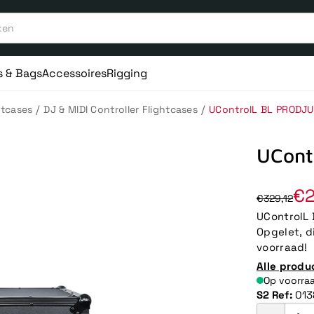
s & Bags
Accessoires
Rigging
/
/
htcases
DJ & MIDI Controller Flightcases
UControlL BL PRODJ
UCont
€2
€329,12
UControlL 
Opgelet, d
voorraad!
Alle produ
Op voorra
S2 Ref:
013