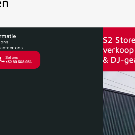
en
oor 15uur besteld, zelfde dag verstuurd
Echte winkel
+35 jaar 
ormatie
S2 Store
 ons
verkoop 
acteer ons
& DJ-ge
Bel ons
+32 89 308 954