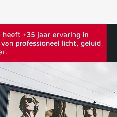
ervaring
Vanaf 75€ gratis verstuurd
 heeft +35 jaar ervaring in
van professioneel licht, geluid
ar.