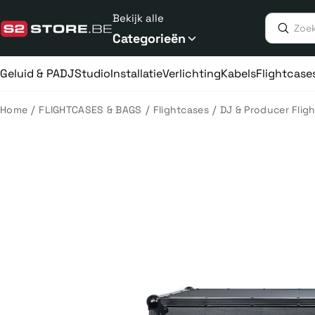
Meteen
Bekijk alle
naar
de
Categorieën
content
Geluid & PA
DJ
Studio
Installatie
Verlichting
Kabels
Flightcase
/
/
/
Home
FLIGHTCASES & BAGS
Flightcases
DJ & Producer Flig