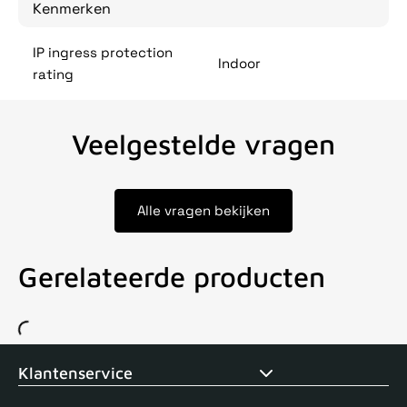
Kenmerken
IP ingress protection
Indoor
rating
Veelgestelde vragen
Alle vragen bekijken
Gerelateerde producten
Voor 15uur besteld, zelfde dag verstuurd
Echte winkel
+35 j
Klantenservice