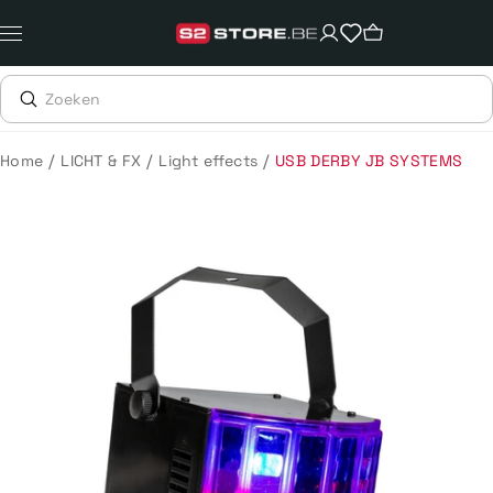
Meteen
naar
de
content
/
/
/
Home
LICHT & FX
Light effects
USB DERBY JB SYSTEMS