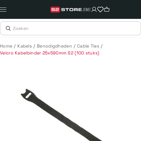
Meteen
naar
de
content
/
/
/
/
Home
Kabels
Benodigdheden
Cable Ties
Velcro Kabelbinder 25x590mm S2 (100 stuks)