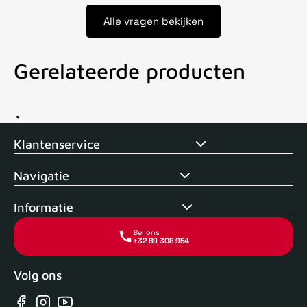
Alle vragen bekijken
Gerelateerde producten
Voor 15uur besteld, zelfde dag verstuurd
Echte winkel
+35 j
Klantenservice
Navigatie
Informatie
Bel ons
+32 89 308 954
Volg ons