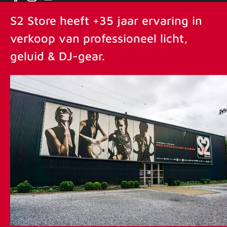
Facebook
Instagram
YouTube
S2 Store heeft +35 jaar ervaring in
verkoop van professioneel licht,
geluid & DJ-gear.