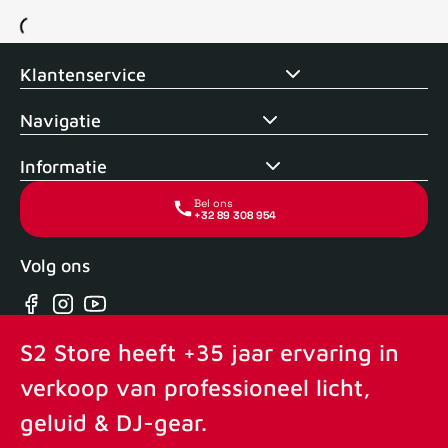
Voor 15uur besteld, zelfde dag verstuurd
Echte winkel
+35 j
Klantenservice
Navigatie
Informatie
Bel ons
+32 89 308 954
Volg ons
Facebook
Instagram
YouTube
S2 Store heeft +35 jaar ervaring in
verkoop van professioneel licht,
geluid & DJ-gear.