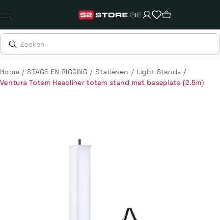
Meteen
naar
de
content
/
/
/
/
Home
STAGE EN RIGGING
Statieven
Light Stands
Ventura Totem Headliner totem stand met baseplate (2.5m)