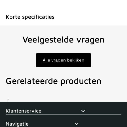
Korte specificaties
Veelgestelde vragen
Alle vragen bekijken
Gerelateerde producten
Voor 15uur besteld, zelfde dag verstuurd
Echte winkel
+35 j
Klantenservice
Navigatie