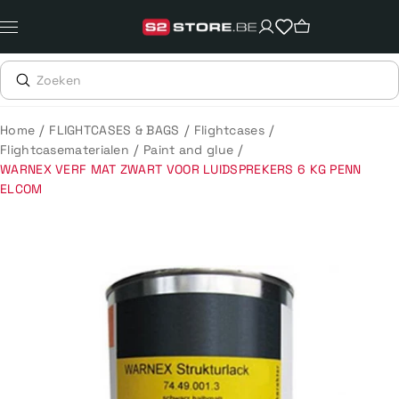
Meteen
naar
de
content
/
/
/
Home
FLIGHTCASES & BAGS
Flightcases
/
/
Flightcasematerialen
Paint and glue
WARNEX VERF MAT ZWART VOOR LUIDSPREKERS 6 KG PENN
ELCOM