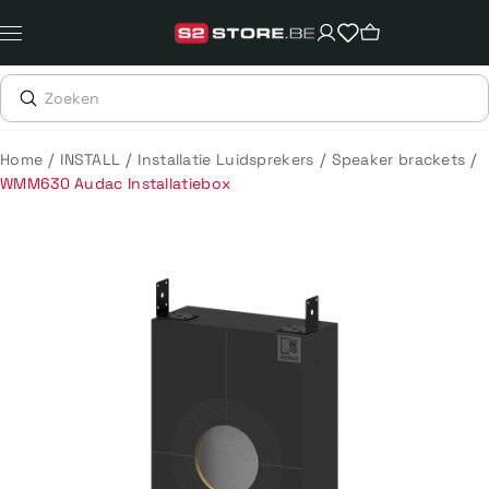
Meteen
naar
de
content
/
/
/
/
Home
INSTALL
Installatie Luidsprekers
Speaker brackets
WMM630 Audac Installatiebox