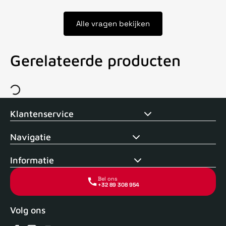
Alle vragen bekijken
Gerelateerde producten
Voor 15uur besteld, zelfde dag verstuurd
Echte winkel
+35 j
Klantenservice
Navigatie
Informatie
Bel ons
+32 89 308 954
Volg ons