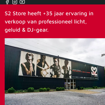
Facebook
Instagram
YouTube
S2 Store heeft +35 jaar ervaring in
verkoop van professioneel licht,
geluid & DJ-gear.