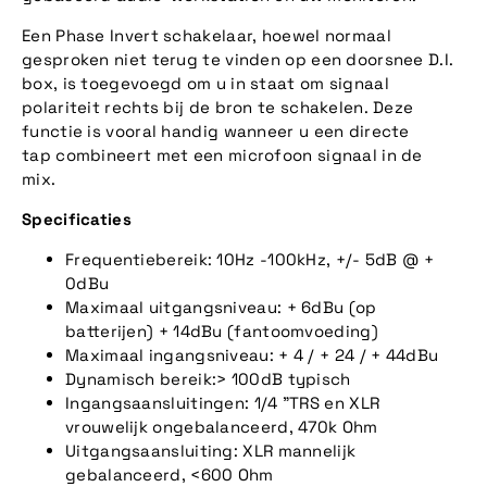
Een Phase Invert schakelaar, hoewel normaal
gesproken niet terug te vinden op een doorsnee D.I.
box, is toegevoegd om u in staat om signaal
polariteit rechts bij de bron te schakelen. Deze
functie is vooral handig wanneer u een directe
tap combineert met een microfoon signaal in de
mix.
Specificaties
Frequentiebereik: 10Hz -100kHz, +/- 5dB @ +
0dBu
Maximaal uitgangsniveau: + 6dBu (op
batterijen) + 14dBu (fantoomvoeding)
Maximaal ingangsniveau: + 4 / + 24 / + 44dBu
Dynamisch bereik:> 100dB typisch
Ingangsaansluitingen: 1/4 "TRS en XLR
vrouwelijk ongebalanceerd, 470k Ohm
Uitgangsaansluiting: XLR mannelijk
gebalanceerd, <600 Ohm