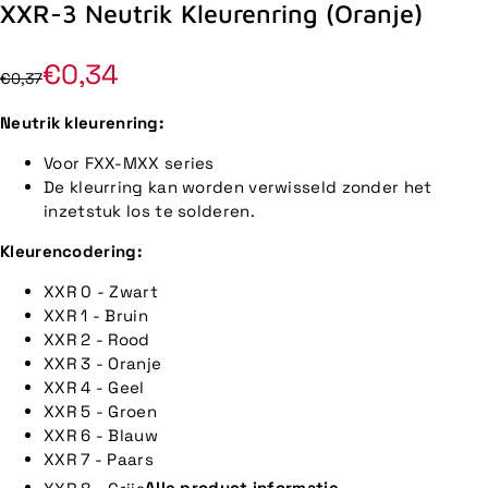
XXR-3 Neutrik Kleurenring (Oranje)
€0,34
€0,37
Neutrik kleurenring:
Voor FXX-MXX series
De kleurring kan worden verwisseld zonder het
inzetstuk los te solderen.
Kleurencodering:
XXR 0 - Zwart
XXR 1 - Bruin
XXR 2 - Rood
XXR 3 - Oranje
XXR 4 - Geel
XXR 5 - Groen
XXR 6 - Blauw
XXR 7 - Paars
XXR 8 - Grijs
Alle product informatie