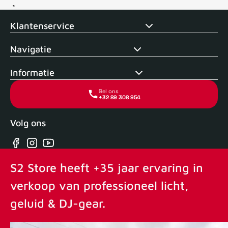
Voor 15uur besteld, zelfde dag verstuurd
Echte winkel
+35 j
Klantenservice
Navigatie
Informatie
Bel ons
+32 89 308 954
Volg ons
Facebook
Instagram
YouTube
S2 Store heeft +35 jaar ervaring in
verkoop van professioneel licht,
geluid & DJ-gear.