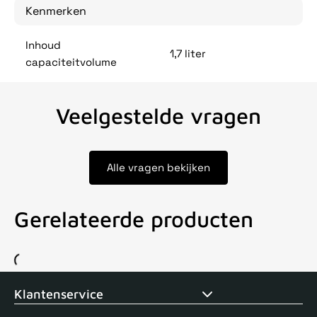
Kenmerken
Inhoud
1,7 liter
capaciteitvolume
Veelgestelde vragen
Alle vragen bekijken
Gerelateerde producten
Voor 15uur besteld, zelfde dag verstuurd
Echte winkel
+35 j
Klantenservice