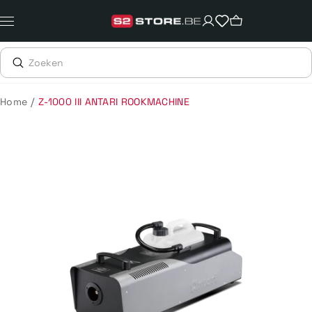
Meteen
naar
de
content
/
Home
Z-1000 III ANTARI ROOKMACHINE