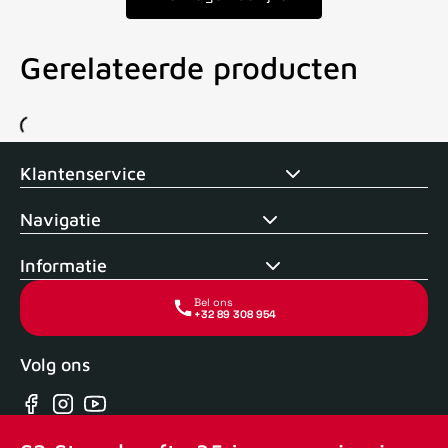
Gerelateerde producten
Voor 15uur besteld, zelfde dag verstuurd
Echte winkel
+35 j
Klantenservice
Navigatie
Informatie
Bel ons
+32 89 308 954
Volg ons
Facebook
Instagram
YouTube