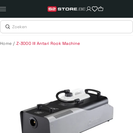
Meteen
naar
de
content
/
Home
Z-3000 III Antari Rook Machine