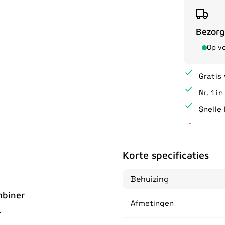
Bezorg
Op v
Gratis
Nr. 1 i
Snelle 
Korte specificaties
Behuizing
mbiner
Afmetingen
r