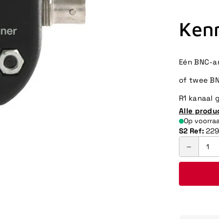
Ken
Eén BNC-an
of twee BN
R1 kanaal 
Alle produ
Op voorra
S2 Ref:
229