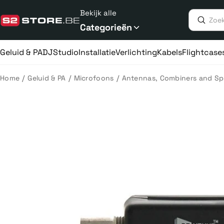
Meteen
Bekijk alle
naar
de
Categorieën
content
Geluid & PA
DJ
Studio
Installatie
Verlichting
Kabels
Flightcase
/
/
/
Home
Geluid & PA
Microfoons
Antennas, Combiners and Spl