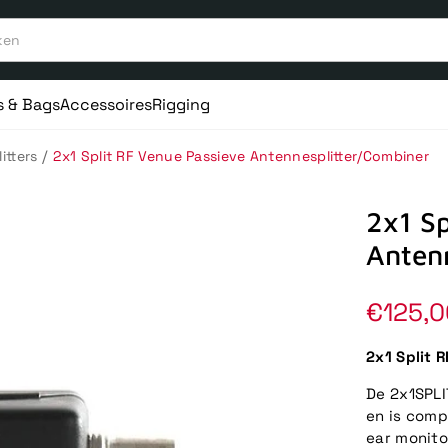
s & Bags
Accessoires
Rigging
/
itters
2x1 Split RF Venue Passieve Antennesplitter/Combiner
2x1 Sp
Anten
Norma
€125,0
prijs
2x1 Split 
De 2x1SPLI
en is comp
ear monito