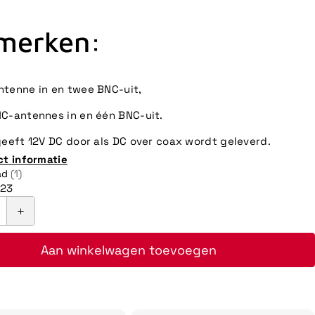
merken:
tenne in en twee BNC-uit,
C-antennes in en één BNC-uit.
geeft 12V DC door als DC over coax wordt geleverd.
ct informatie
ad
(1)
23
Aan winkelwagen toevoegen