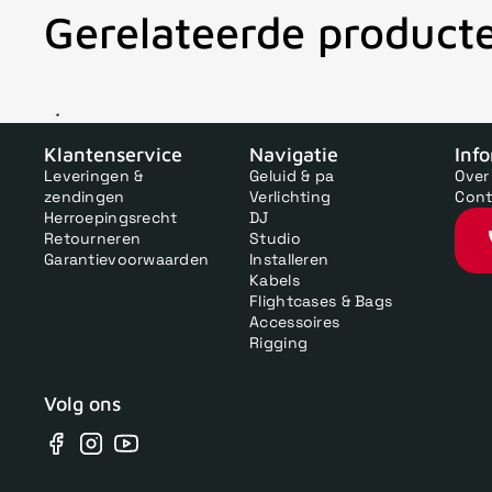
Gerelateerde product
V
Klantenservice
Navigatie
Inf
Leveringen &
Geluid & pa
Over
zendingen
Verlichting
Cont
Herroepingsrecht
DJ
Retourneren
Studio
Garantievoorwaarden
Installeren
Kabels
Flightcases & Bags
Accessoires
Rigging
Volg ons
Facebook
Instagram
YouTube