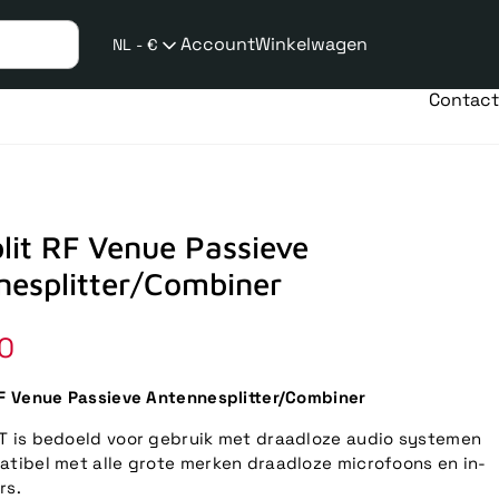
Account
Winkelwagen
NL - €
Verzend
taalwijziging
Contact
lit RF Venue Passieve
nesplitter/Combiner
le
0
RF Venue Passieve Antennesplitter/Combiner
T is bedoeld voor gebruik met draadloze audio systemen
atibel met alle grote merken draadloze microfoons en in-
rs.