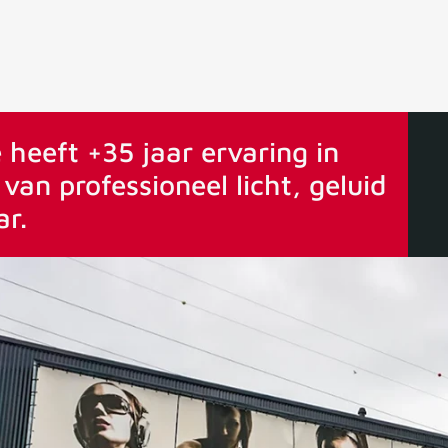
ervaring
Vanaf 75€ gratis verstuurd
 heeft +35 jaar ervaring in
van professioneel licht, geluid
ar.