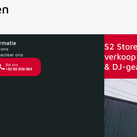
en
oor 15uur besteld, zelfde dag verstuurd
Echte winkel
+35 jaar 
ormatie
S2 Store
 ons
verkoop 
acteer ons
& DJ-ge
Bel ons
+32 89 308 954