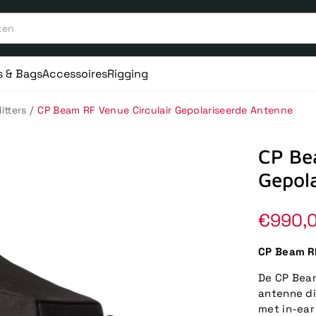
s & Bags
Accessoires
Rigging
/
itters
CP Beam RF Venue Circulair Gepolariseerde Antenne
CP Be
Gepol
Norma
€990,
prijs
CP Beam RF
De CP Beam
antenne di
met in-ear