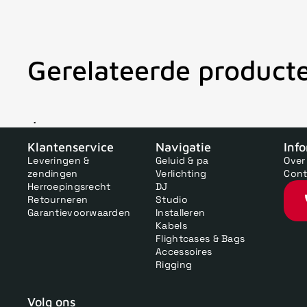
Gerelateerde product
V
Klantenservice
Navigatie
Inf
Leveringen &
Geluid & pa
Over
zendingen
Verlichting
Cont
Herroepingsrecht
DJ
Retourneren
Studio
Garantievoorwaarden
Installeren
Kabels
Flightcases & Bags
Accessoires
Rigging
Volg ons