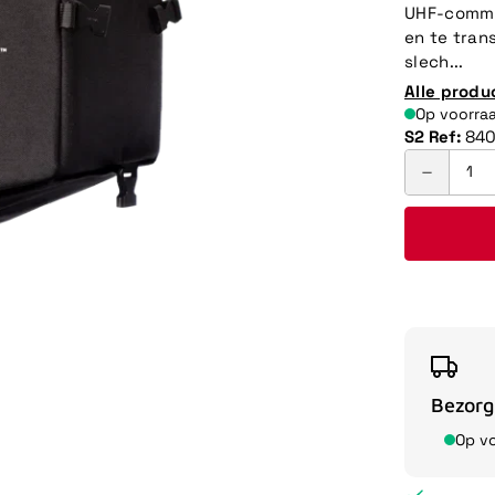
UHF-commu
en te tran
slech...
Alle produ
Op voorra
S2 Ref:
84
Bezorg
Op v