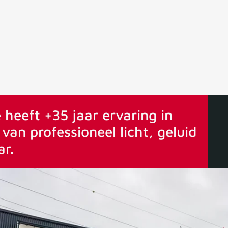
ervaring
Vanaf 75€ gratis verstuurd
 heeft +35 jaar ervaring in
van professioneel licht, geluid
ar.