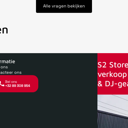
Alle vragen bekijken
en
oor 15uur besteld, zelfde dag verstuurd
Echte winkel
+35 jaar 
ormatie
S2 Store
 ons
verkoop 
acteer ons
& DJ-ge
Bel ons
+32 89 308 954