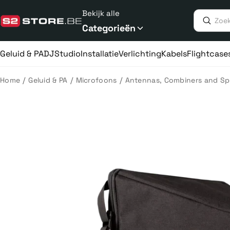
Meteen
Bekijk alle
naar
de
Categorieën
content
Geluid & PA
DJ
Studio
Installatie
Verlichting
Kabels
Flightcase
/
/
/
Home
Geluid & PA
Microfoons
Antennas, Combiners and Spl