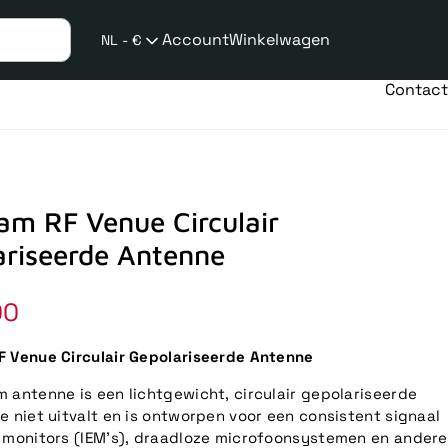
Account
Winkelwagen
NL - €
Verzend
taalwijziging
Contact
am RF Venue Circulair
ariseerde Antenne
le
00
 Venue Circulair Gepolariseerde Antenne
 antenne is een lichtgewicht, circulair gepolariseerde
e niet uitvalt en is ontworpen voor een consistent signaal
 monitors (IEM's), draadloze microfoonsystemen en andere