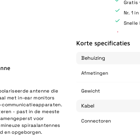
Gratis
Nr. 1 i
Snelle 
Korte specificaties
Behuizing
enne
Afmetingen
polariseerde antenne die
Gewicht
aal met in-ear monitors
F-communicatieapparaten.
Kabel
teren - past in de meeste
 samengeperst voor
Connectoren
lumineuze spiraalantennes
eld en opgeborgen.