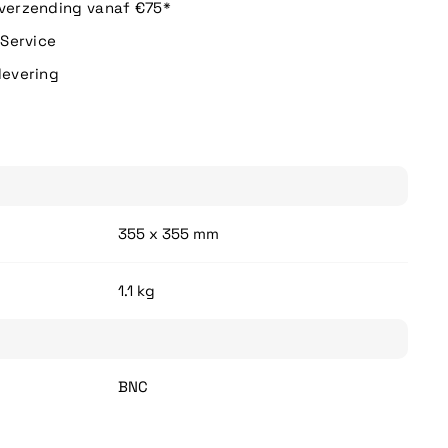
 verzending vanaf €75*
n Service
levering
355 x 355 mm
1.1 kg
BNC