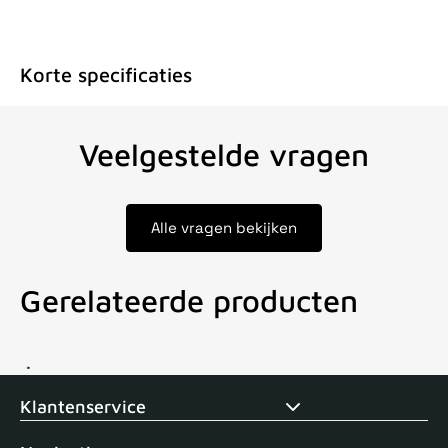
Korte specificaties
Veelgestelde vragen
Alle vragen bekijken
Gerelateerde producten
Voor 15uur besteld, zelfde dag verstuurd
Echte winkel
+35 j
Klantenservice