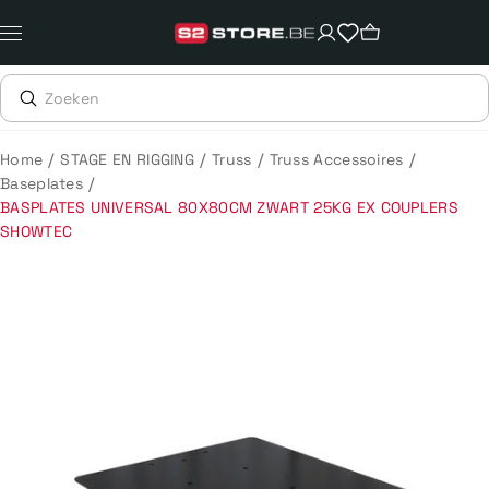
Meteen
naar
de
content
/
/
/
/
Home
STAGE EN RIGGING
Truss
Truss Accessoires
/
Baseplates
BASPLATES UNIVERSAL 80X80CM ZWART 25KG EX COUPLERS
SHOWTEC