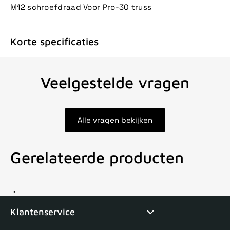
M12 schroefdraad Voor Pro-30 truss
Korte specificaties
Veelgestelde vragen
Alle vragen bekijken
Gerelateerde producten
Voor 15uur besteld, zelfde dag verstuurd
Echte winkel
+35 j
Klantenservice