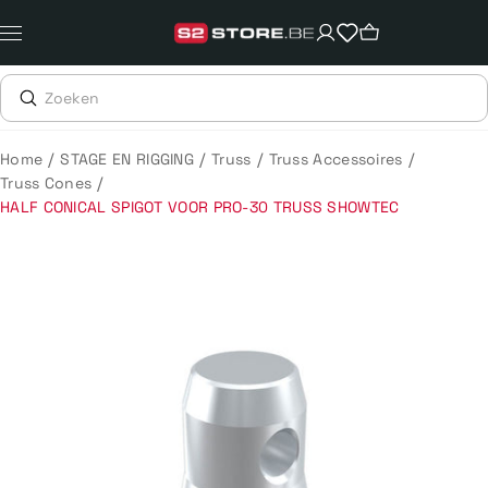
Meteen
naar
de
content
/
/
/
/
Home
STAGE EN RIGGING
Truss
Truss Accessoires
/
Truss Cones
HALF CONICAL SPIGOT VOOR PRO-30 TRUSS SHOWTEC