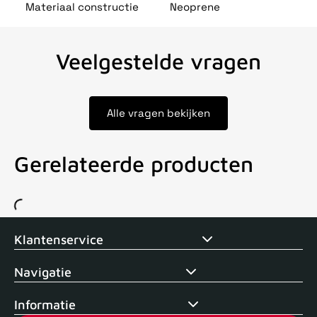
Materiaal constructie
Neoprene
Veelgestelde vragen
Alle vragen bekijken
Gerelateerde producten
Voor 15uur besteld, zelfde dag verstuurd
Echte winkel
+35 j
Klantenservice
Navigatie
Informatie